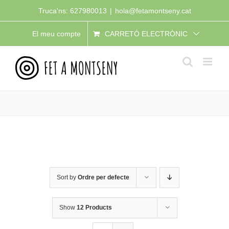
Skip
Truca'ns: 627980013
|
hola@fetamontseny.cat
to
El meu compte
CARRETÓ ELECTRÒNIC
content
Sort by
Ordre per defecte
Show
12 Products