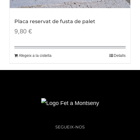
Placa reservat de fusta de palet
9,80
€
Afegeix a la cistella
Detalls
SEGUEIX-NOS