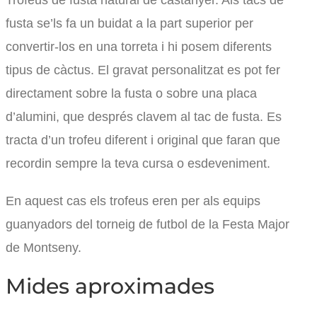
Trofeus de fusta natural de castanyer. Als tacs de
fusta se’ls fa un buidat a la part superior per
convertir-los en una torreta i hi posem diferents
tipus de càctus. El gravat personalitzat es pot fer
directament sobre la fusta o sobre una placa
d’alumini, que després clavem al tac de fusta. Es
tracta d’un trofeu diferent i original que faran que
recordin sempre la teva cursa o esdeveniment.
En aquest cas els trofeus eren per als equips
guanyadors del torneig de futbol de la Festa Major
de Montseny.
Mides aproximades