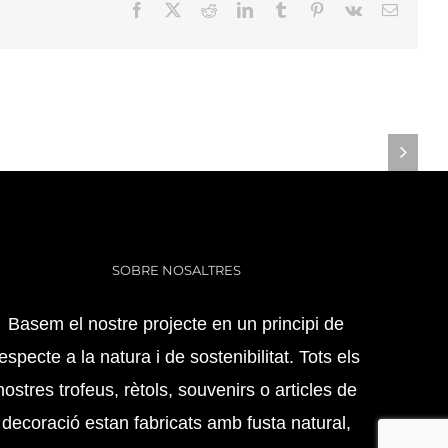
Facebook
X
Reddit
LinkedIn
Tumblr
Pinterest
Vk
Email:
SOBRE NOSALTRES
Basem el nostre projecte en un principi de
especte a la natura i de sostenibilitat. Tots els
nostres trofeus, rètols, souvenirs o articles de
decoració estan fabricats amb fusta natural,