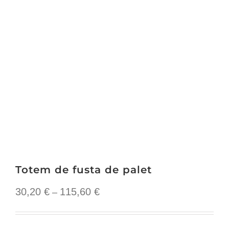
Totem de fusta de palet
Interval
30,20
€
115,60
€
–
de
preus: