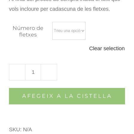
vols incloure per cadascuna de les fletxes.
Número de
fletxes
Clear selection
quantitat
de
AFEGEIX A LA CISTELLA
Totem
de
fusta
de
SKU:
N/A