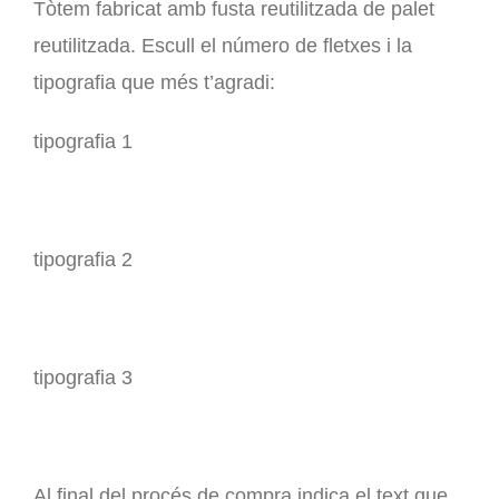
Tòtem fabricat amb fusta reutilitzada de palet
30,20 €
reutilitzada. Escull el número de fletxes i la
a
tipografia que més t’agradi:
115,60 €
tipografia 1
tipografia 2
tipografia 3
Al final del procés de compra indica el text que