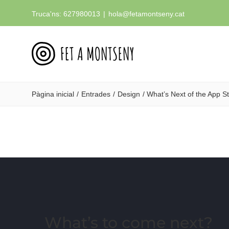
Skip
Truca'ns: 627980013
|
hola@fetamontseny.cat
to
content
Pàgina inicial
Entrades
Design
What’s Next of the App S
What’s to come next?