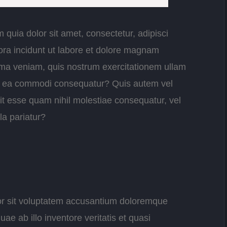
quia dolor sit amet, consectetur, adipisci
ra incidunt ut labore et dolore magnam
ma veniam, quis nostrum exercitationem ullam
d ex ea commodi consequatur? Quis autem vel
lit esse quam nihil molestiae consequatur, vel
la pariatur?
ror sit voluptatem accusantium doloremque
e ab illo inventore veritatis et quasi