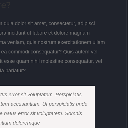
re?
quia dolor sit amet, consectetur, adipisci
ra incidunt ut labore et dolore magnam
ma veniam, quis nostrum exercitationem ullam
d ex ea commodi consequatur? Quis autem vel
lit esse quam nihil molestiae consequatur, vel
la pariatur?
us error sit voluptatem. Perspiciatis
tatem accusantium. Ut perspiciatis unde
te natus error sit voluptatem. Somnis
santium doloremque