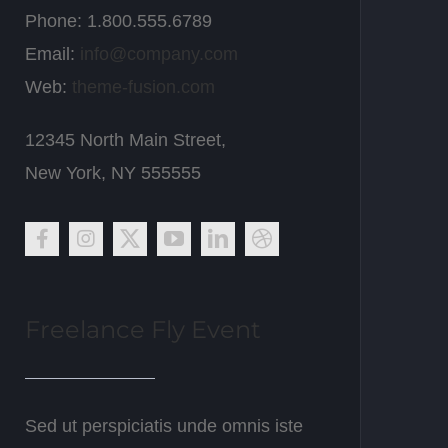
Phone: 1.800.555.6789
Email:
info@company.com
Web:
theme-fusion.com
12345 North Main Street,
New York, NY 555555
Freelance Fly Event
Sed ut perspiciatis unde omnis iste