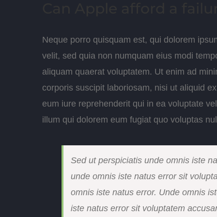
Can Apple afford a failu
Neque porro quisquam est, qui dolorem ipsum 
velit, sed quia non numquam eius modi tempo
aliquam quaerat voluptatem. Ut enim ad mini
corporis suscipit laboriosam, nisi ut aliqui
eum iure reprehenderit qui in ea voluptate ve
illum qui dolorem eum fugiat quo voluptas nul
Sed ut perspiciatis unde omnis iste nat
unde omnis iste natus error sit volup
omnis iste natus error. Unde omnis is
iste natus error sit voluptatem accu