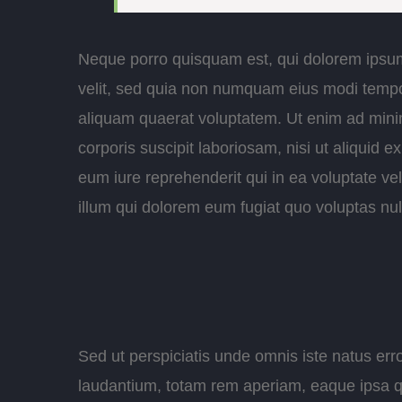
Neque porro quisquam est, qui dolorem ipsum 
velit, sed quia non numquam eius modi tempo
aliquam quaerat voluptatem. Ut enim ad mini
corporis suscipit laboriosam, nisi ut aliqui
eum iure reprehenderit qui in ea voluptate ve
illum qui dolorem eum fugiat quo voluptas nul
Sed ut perspiciatis unde omnis iste natus er
laudantium, totam rem aperiam, eaque ipsa qua